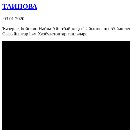
ТАИПОВА
03.01.2020
Ҡәҙерле, һөйөклө Нәйлә Айытбай ҡыҙы Тайыпованы 55 йәшлек 
Сафыйывтар һәм Хазбулатовтар ғаиләләре.