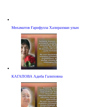
Мөхәмәтов Ғарифулла Хәлирахман улын
КАГАПОВА Адиба Галиповна