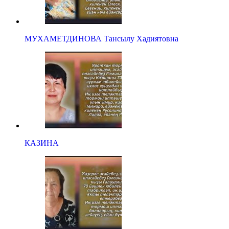
МУХАМЕТДИНОВА Тансылу Хадиятовна
КАЗИНА