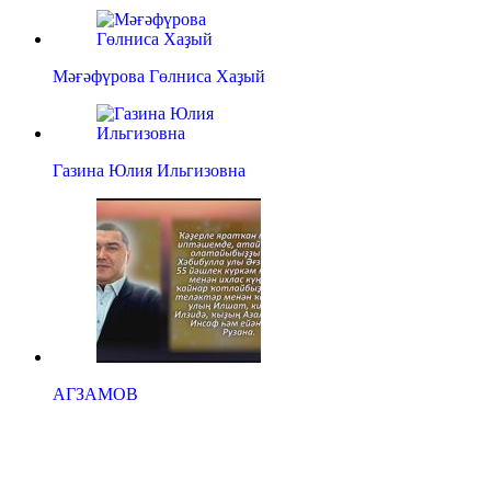
Мәғәфүрова Гөлниса Хаҙый
Газина Юлия Ильгизовна
АГЗАМОВ