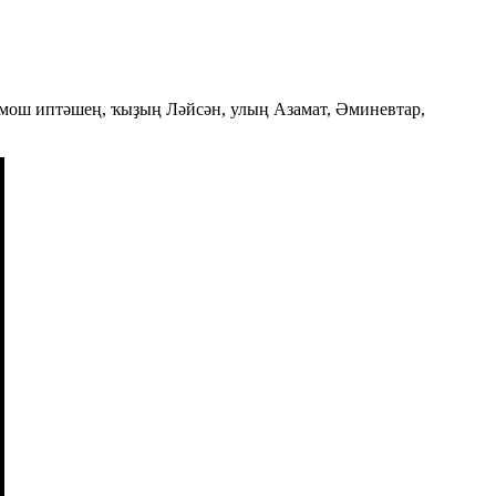
мош иптәшең, ҡыҙың Ләйсән, улың Азамат, Әминевтар,