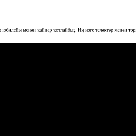
юбилейы менән ҡайнар ҡотлайбыҙ. Иң изге теләктәр менән тор