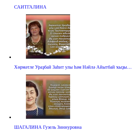
САИТГАЛИНА
Хөрмәтле Ураҙбай Заһит улы һәм Нәйлә Айытбай ҡыҙы…
ШАГАЛИНА Гузель Зиннуровна