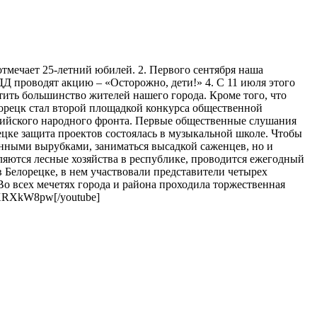
 отмечает 25-летний юбилей. 2. Первого сентября наша
ДД проводят акцию – «Осторожно, дети!» 4. С 11 июля этого
тить большинство жителей нашего города. Кроме того, что
лорецк стал второй площадкой конкурса общественной
сийского народного фронта. Первые общественные слушания
ецке защита проектов состоялась в музыкальной школе. Чтобы
конными вырубками, заниматься высадкой саженцев, но и
вляются лесные хозяйства в республике, проводится ежегодный
в Белорецке, в нем участвовали представители четырех
Во всех мечетях города и района проходила торжественная
TXRXkW8pw[/youtube]