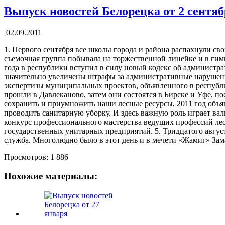
Выпуск новостей Белорецка от 2 сентя
02.09.2011
1. Первого сентября все школы города и района распахнули сво
съемочная группа побывала на торжественной линейке и в гимн
года в республики вступил в силу новый кодекс об администр
значительно увеличены штрафы за административные нарушения
экспертизы муниципальных проектов, объявленного в респуб
прошли в Давлеканово, затем они состоятся в Бирске и Уфе, п
сохранить и приумножить наши лесные ресурсы, 2011 год объяв
проводить санитарную уборку. И здесь важную роль играет вал
конкурс профессионального мастерства ведущих профессий лесн
государственных унитарных предприятий. 5. Тридцатого авгус
служба. Многолюдно было в этот день и в мечети «Жамиг» Зам
Просмотров:
1 886
Похожие материалы: