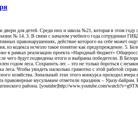
бря
и двери для детей. Среди них и школа №21, которая в этом году
азии № 14. 3. В связи с началом учебного года сотрудники ГИБ
ативных правонарушениях, действие которого на себе может ощу
, из кодекса исчезло такое понятие как предупреждение. 5. Бе
лике в рамках реализации проекта «Народный бюджет» Общерос
осле чего будут подведены итоги и выбраны победители. В Белор
лен годом леса. Сохранить лес – это не только бороться с неза
ка леса. Чтобы увидеть насколько грамотно с этой работой спра
ого хозяйства. Зональный этап этого конкурса проходил вчера 
та правоверные мусульмане отметили праздник – Уразу-байрам. 
атинского района. [youtube]http://www.youtube.com/watch?v=g9