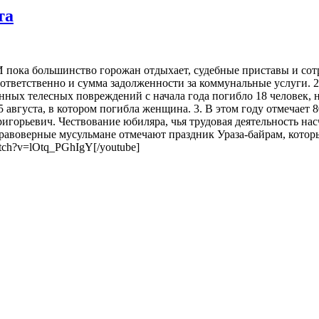
та
. И пока большинство горожан отдыхает, судебные приставы и с
оответственно и сумма задолженности за коммунальные услуги. 2
ых телесных повреждений с начала года погибло 18 человек, н
 августа, в котором погибла женщина. 3. В этом году отмечает 
горьевич. Чествование юбиляра, чья трудовая деятельность нас
правоверные мусульмане отмечают праздник Ураза-байрам, которы
atch?v=lOtq_PGhIgY[/youtube]