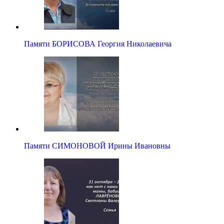
Памяти БОРИСОВА Георгия Николаевича
Памяти СИМОНОВОЙ Ирины Ивановны