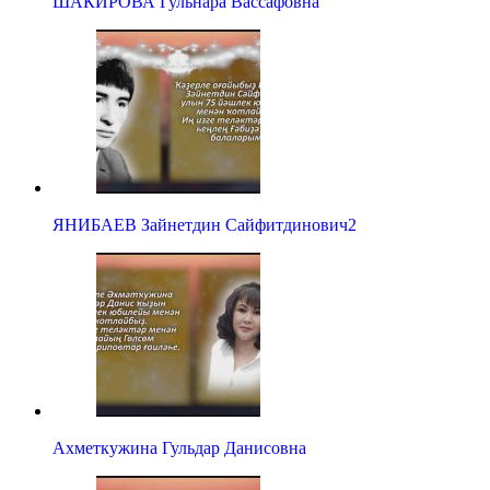
ШАКИРОВА Гульнара Вассафовна
ЯНИБАЕВ Зайнетдин Сайфитдинович2
Ахметкужина Гульдар Данисовна