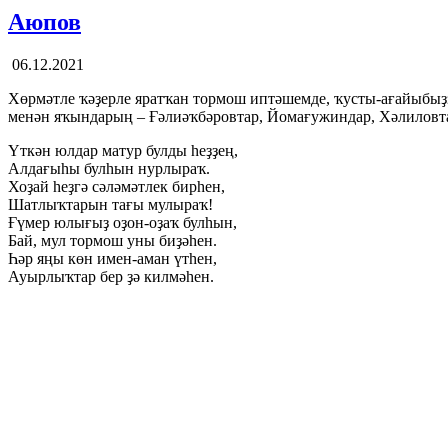
Аюпов
06.12.2021
Хөрмәтле ҡәҙерле яратҡан тормош иптәшемде, ҡусты-ағайыбыҙҙ
менән яҡындарың – Ғәлиәҡбәровтар, Йомағужиндар, Хәлиловта
Үткән юлдар матур булды һеҙҙең,
Алдағыһы булһын нурлыраҡ.
Хоҙай һеҙгә сәләмәтлек бирһен,
Шатлыҡтарын тағы мулыраҡ!
Ғүмер юлығыҙ оҙон-оҙаҡ булһын,
Бай, мул тормош уны биҙәһен.
Һәр яңы көн имен-аман үтһен,
Ауырлыҡтар бер ҙә килмәһен.