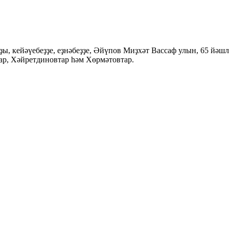
ы, кейәүебеҙҙе, еҙнәбеҙҙе, Әйүпов Миҙхәт Вассаф улын, 65 йәш
р, Хәйретдиновтар һәм Хөрмәтовтар.