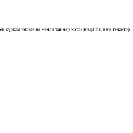
лек күркәм юбилейы менән ҡайнар ҡотлайбыҙ! Иң изге теләктәр