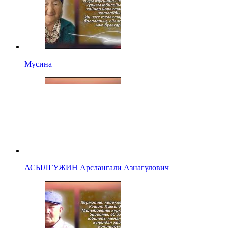
Мусина
АСЫЛГУЖИН Арслангали Азнагулович